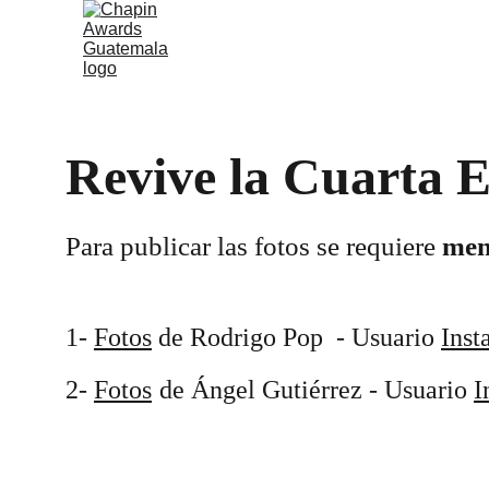
Inicio
Info
Prensa
Fotografías
Votación
Revive la Cuarta E
Para publicar las fotos se requiere 
men
1- 
Fotos
 de Rodrigo Pop  - Usuario 
Inst
2- 
Fotos
de Ángel Gutiérrez - Usuario 
I